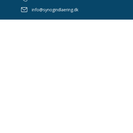
info@synogindlaering.dk