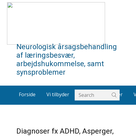
Neurologisk årsagsbehandling
af læringsbesvær,
arbejdshukommelse, samt
synsproblemer
Forside
Vi tilbyder
Om os
Artikler
Diagnoser fx ADHD, Asperger,