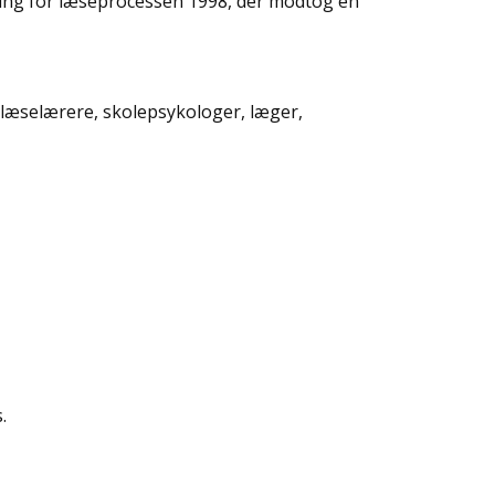
ning for læseprocessen 1998, der modtog en
læselærere, skolepsykologer, læger,
.