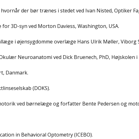
g hvornår der bør trænes i stedet ved Ivan Nisted, Optiker F
se for 3D-syn ved Morton Daviess, Washington, USA.
iallæge i øjensygdomme overlæge Hans Ulrik Møller, Viborg
i Okulær Neuroanatomi ved Dick Bruenech, PhD, Højskolen i
rt, Danmark.
linseselskab (DOKS).
motorik ved børnelæge og forfatter Bente Pedersen og mot
ucation in Behavioral Optometry (ICEBO).