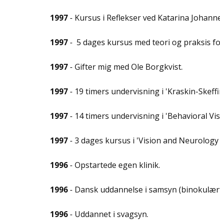
1997
- Kursus i Reflekser ved Katarina Johann
1997
- 5 dages kursus med teori og praksis f
1997
- Gifter mig med Ole Borgkvist.
1997
- 19 timers undervisning i 'Kraskin-Skef
1997
- 14 timers undervisning i 'Behavioral V
1997
- 3 dages kursus i 'Vision and Neurology 
1996
- Opstartede egen klinik.
1996
- Dansk uddannelse i samsyn (binokulært
1996
- Uddannet i svagsyn.