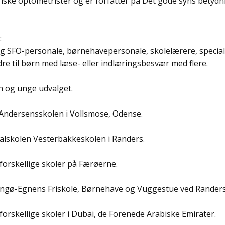
nske optometrister og er forfatter på Det gode syns betyd
:
 SFO-personale, børnehavepersonale, skolelærere, special
ldre til børn med læse- eller indlæringsbesvær med flere.
rn og unge udvalget.
Andersensskolen i Vollsmose, Odense.
alskolen Vesterbakkeskolen i Randers.
forskellige skoler på Færøerne.
ngø-Egnens Friskole, Børnehave og Vuggestue ved Randers
orskellige skoler i Dubai, de Forenede Arabiske Emirater.