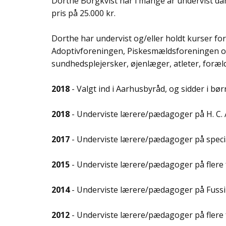
Dorthe Borgkvist har i mange år undervist da
pris på 25.000 kr.
Dorthe har undervist og/eller holdt kurser for
Adoptivforeningen, Piskesmældsforeningen og
sundhedsplejersker, øjenlæger, atleter, foræ
2018
- Valgt ind i Aarhusbyråd, og sidder i bø
2018
- Underviste lærere/pædagoger på H. C. 
2017
- Underviste lærere/pædagoger på speci
2015
- Underviste lærere/pædagoger på flere 
2014
- Underviste lærere/pædagoger på Fussi
2012
- Underviste lærere/pædagoger på flere f