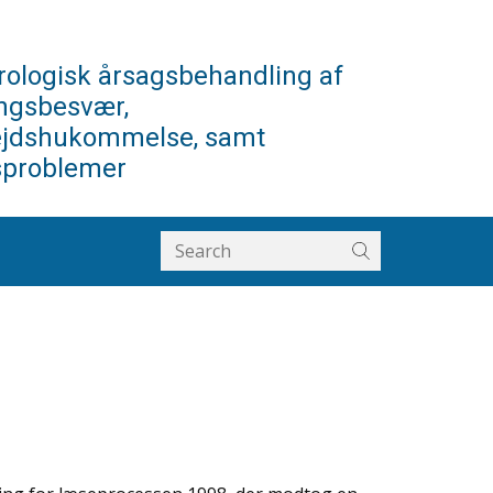
ologisk årsagsbehandling af
ngsbesvær,
ejdshukommelse, samt
sproblemer