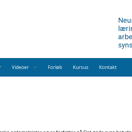
Neur
læri
arb
syn
r
Videoer
Forløb
Kursus
Kontakt