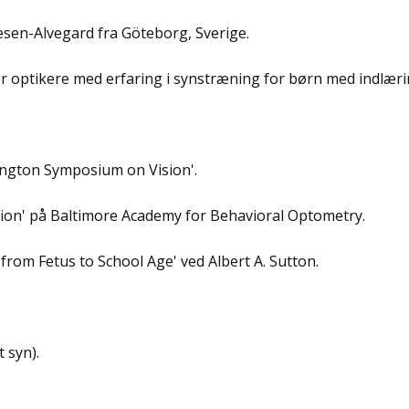
esen-Alvegard fra Göteborg, Sverige.
or optikere med erfaring i synstræning for børn med indlæ
fington Symposium on Vision'.
ision' på Baltimore Academy for Behavioral Optometry.
from Fetus to School Age' ved Albert A. Sutton.
 syn).