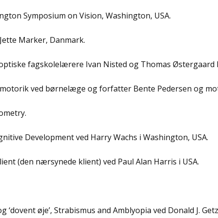
effington Symposium on Vision, Washington, USA.
ved Jette Marker, Danmark.
d optiske fagskolelærere Ivan Nisted og Thomas Østergaard
undmotorik ved børnelæge og forfatter Bente Pedersen og m
ptometry.
Cognitive Development ved Harry Wachs i Washington, USA.
ient (den nærsynede klient) ved Paul Alan Harris i USA.
g ‘dovent øje’, Strabismus and Amblyopia ved Donald J. Getz