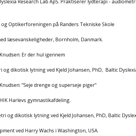
 Dyslexia Research Lab ApS. Praktiserer lydterapi - audiometr
n og Optikerforeningen på Randers Tekniske Skole
 med læsevanskeligheder, Bornholm, Danmark.
 Knudsen: Er der hul igennem
 og dikotisk lytning ved Kjeld Johansen, PhD, Baltic Dyslexi
Knudsen: "Seje drenge og superseje piger"
 HIK Harlevs gymnastikafdeling.
ri og dikotisk lytning ved Kjeld Johansen, PhD, Baltic Dyslex
lopment ved Harry Wachs i Washington, USA.