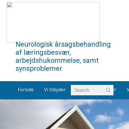
Neurologisk årsagsbehandling
af læringsbesvær,
arbejdshukommelse, samt
synsproblemer
Forside
Vi tilbyder
Om os
Artikler