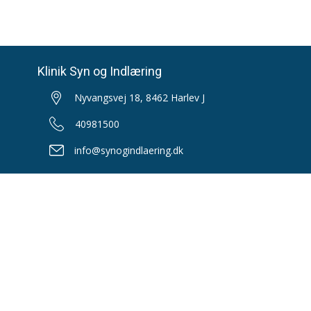
Klinik Syn og Indlæring
Nyvangsvej 18, 8462 Harlev J
40981500
info@synogindlaering.dk