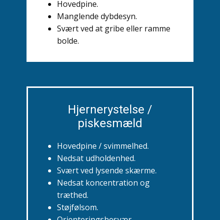
Hovedpine.
Manglende dybdesyn.
Svært ved at gribe eller ramme
bolde.
Hjernerystelse /
piskesmæld
Hovedpine / svimmelhed.
Nedsat udholdenhed.
Svært ved lysende skærme.
Nedsat koncentration og
træthed.
Støjfølsom.
Orienteringsbesvær.