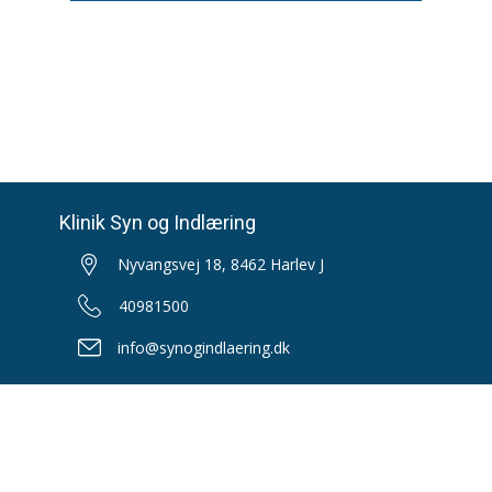
Klinik Syn og Indlæring
Nyvangsvej 18, 8462 Harlev J
40981500
info@synogindlaering.dk