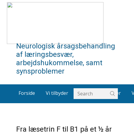
Neurologisk årsagsbehandling
af læringsbesvær,
arbejdshukommelse, samt
synsproblemer
Forside
Vi tilbyder
Om os
Artikler
Fra læsetrin F til B1 på et ½ år