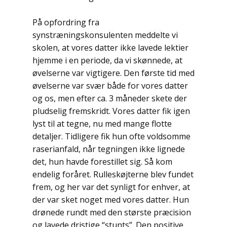
På opfordring fra
synstræningskonsulenten meddelte vi
skolen, at vores datter ikke lavede lektier
hjemme i en periode, da vi skønnede, at
øvelserne var vigtigere. Den første tid med
øvelserne var svær både for vores datter
og os, men efter ca. 3 måneder skete der
pludselig fremskridt. Vores datter fik igen
lyst til at tegne, nu med mange flotte
detaljer. Tidligere fik hun ofte voldsomme
raserianfald, når tegningen ikke lignede
det, hun havde forestillet sig. Så kom
endelig foråret. Rulleskøjterne blev fundet
frem, og her var det synligt for enhver, at
der var sket noget med vores datter. Hun
drønede rundt med den største præcision
og lavede dristige “stunts”. Den positive