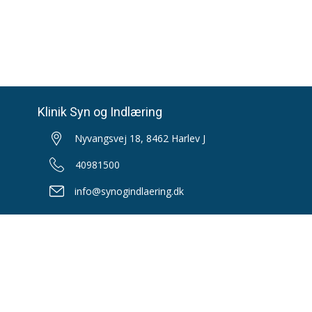
Klinik Syn og Indlæring
Nyvangsvej 18, 8462 Harlev J
40981500
info@synogindlaering.dk