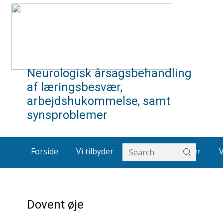
Neurologisk årsagsbehandling
af læringsbesvær,
arbejdshukommelse, samt
synsproblemer
Forside
Vi tilbyder
Om os
Artikler
Dovent øje