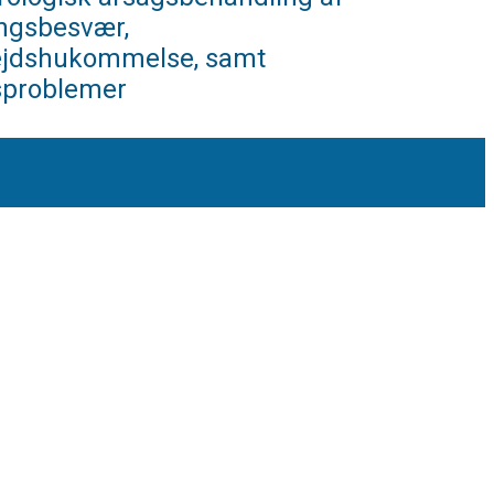
ngsbesvær,
ejdshukommelse, samt
sproblemer