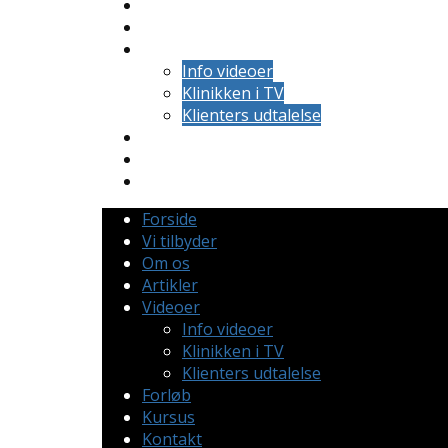
Om os
Artikler
Videoer
Info videoer
Klinikken i TV
Klienters udtalelse
Forløb
Kursus
Kontakt
Forside
Vi tilbyder
Om os
Artikler
Videoer
Info videoer
Klinikken i TV
Klienters udtalelse
Forløb
Kursus
Kontakt