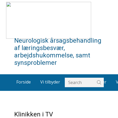
Neurologisk årsagsbehandling
af læringsbesvær,
arbejdshukommelse, samt
synsproblemer
Forside
Vi tilbyder
Om os
Artikler
Klinikken i TV