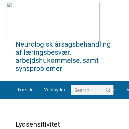
Neurologisk årsagsbehandling
af læringsbesvær,
arbejdshukommelse, samt
synsproblemer
Forside
Vi tilbyder
Om os
Artikler
Lydsensitivitet