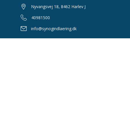
Nyvangsvej 18, 8462 Harlev J
40981500
info@synogindlaering.dk