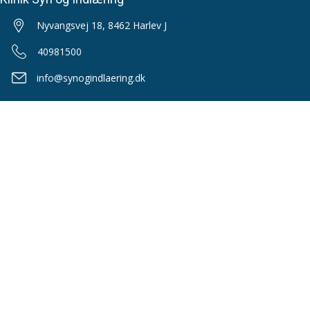
Nyvangsvej 18, 8462 Harlev J
40981500
info@synogindlaering.dk