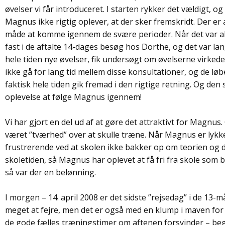
øvelser vi får introduceret. I starten rykker det vældigt, 
Magnus ikke rigtig oplever, at der sker fremskridt. Der 
måde at komme igennem de svære perioder. Når det var alt fo
fast i de aftalte 14-dages besøg hos Dorthe, og det var lang
hele tiden nye øvelser, fik undersøgt om øvelserne virke
ikke gå for lang tid mellem disse konsultationer, og de l
faktisk hele tiden gik fremad i den rigtige retning. Og den
oplevelse at følge Magnus igennem!
Vi har gjort en del ud af at gøre det attraktivt for Magn
været ”tværhed” over at skulle træne. Når Magnus er lykk
frustrerende ved at skolen ikke bakker op om teorien og d
skoletiden, så Magnus har oplevet at få fri fra skole som 
så var der en belønning.
I morgen – 14. april 2008 er det sidste ”rejsedag” i de 13-
meget at fejre, men det er også med en klump i maven for o
de gode fælles træningstimer om aftenen forsvinder – begg