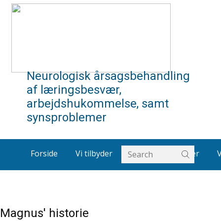
Neurologisk årsagsbehandling
af læringsbesvær,
arbejdshukommelse, samt
synsproblemer
Forside
Vi tilbyder
Om os
Artikler
Magnus' historie