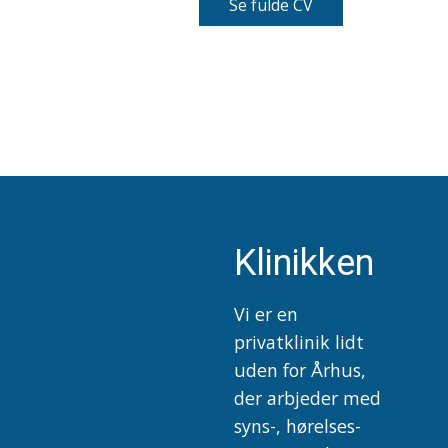
Se fulde CV
Klinikken
Vi er en
privatklinik lidt
uden for Århus,
der arbjeder med
syns-, hørelses-