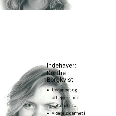
Indehaver:
Dorthe
Borgkvist
Uddannet og
arbejder som
optometrist.
Videreuddannet i