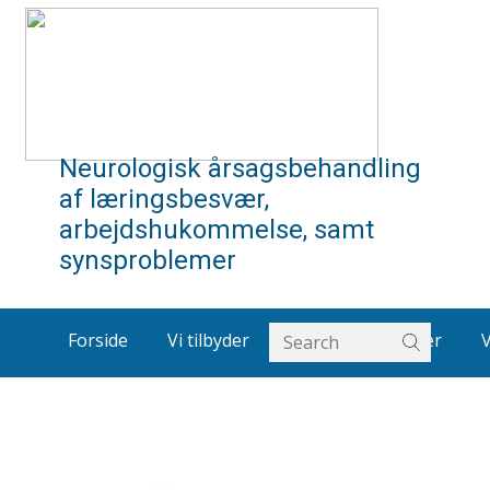
Neurologisk årsagsbehandling
af læringsbesvær,
arbejdshukommelse, samt
synsproblemer
Forside
Vi tilbyder
Om os
Artikler