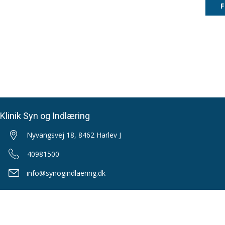
Klinik Syn og Indlæring
Nyvangsvej 18, 8462 Harlev J
40981500
info@synogindlaering.dk