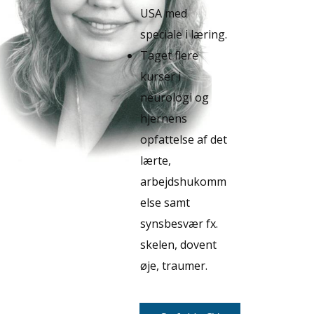
USA med
speciale i læring.
Taget flere
kurser i
neurologi og
hjernens
opfattelse af det
lærte,
arbejdshukomm
else samt
synsbesvær fx.
skelen, dovent
øje, traumer.