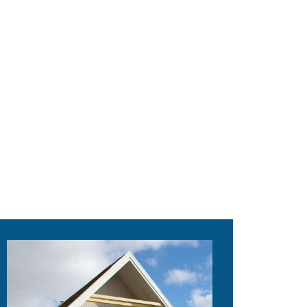
specialer i bl.a.
optometri,
lyd-/motorik
samt faglig
undervisning.