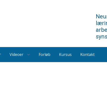
Neur
læri
arb
syn
r
Videoer
Forløb
Kursus
Kontakt