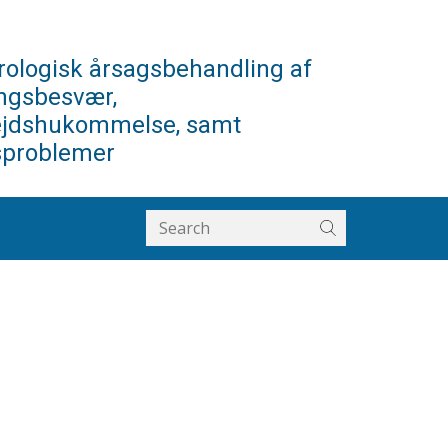
ologisk årsagsbehandling af
ngsbesvær,
ejdshukommelse, samt
sproblemer