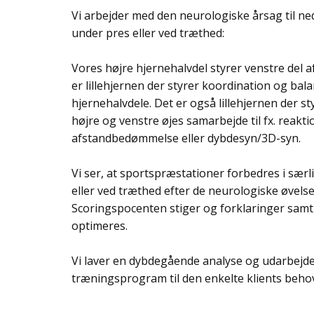
Vi arbejder med den neurologiske årsag til n
under pres eller ved træthed:
Vores højre hjernehalvdel styrer venstre del 
er lillehjernen der styrer koordination og bal
hjernehalvdele. Det er også lillehjernen der 
højre og venstre øjes samarbejde til fx. reakt
afstandbedømmelse eller dybdesyn/3D-syn.
Vi ser, at sportspræstationer forbedres i sær
eller ved træthed efter de neurologiske øvelse
Scoringspocenten stiger og forklaringer sam
optimeres.
Vi laver en dybdegående analyse og udarbejder
træningsprogram til den enkelte klients beho