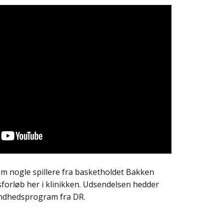
m nogle spillere fra basketholdet Bakken
sforløb her i klinikken. Udsendelsen hedder
undhedsprogram fra DR.