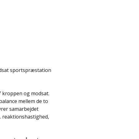
edsat sportspræstation
af kroppen og modsat.
 balance mellem de to
tyrer samarbejdet
x. reaktionshastighed,