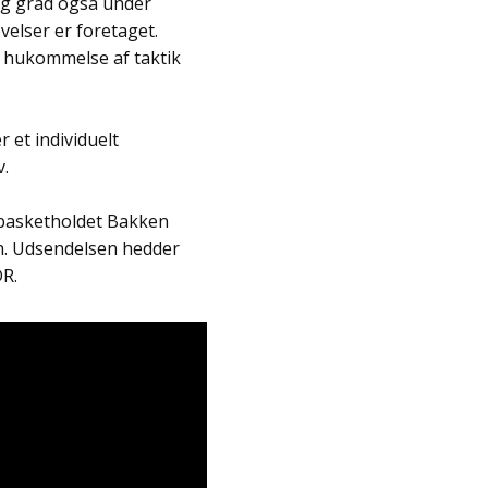
lig grad også under
velser er foretaget.
t hukommelse af taktik
 et individuelt
v.
 basketholdet Bakken
en. Udsendelsen hedder
DR.