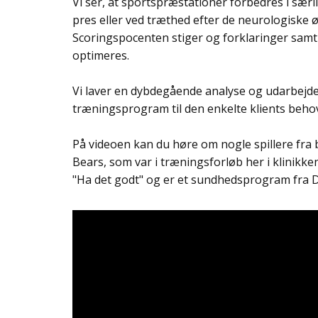
Vi ser, at sportspræstationer forbedres i sær
pres eller ved træthed efter de neurologiske ø
Scoringspocenten stiger og forklaringer sam
optimeres.
Vi laver en dybdegående analyse og udarbejder
træningsprogram til den enkelte klients beho
På videoen kan du høre om nogle spillere fra
Bears, som var i træningsforløb her i klinikk
"Ha det godt" og er et sundhedsprogram fra 