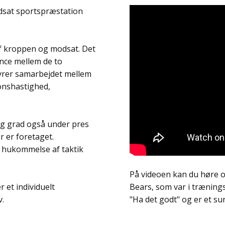
edsat sportspræstation
af kroppen og modsat. Det
ance mellem de to
styrer samarbejdet mellem
ionshastighed,
lig grad også under pres
r er foretaget.
t hukommelse af taktik
På videoen kan du høre o
 et individuelt
Bears, som var i træning
v.
"Ha det godt" og er et s