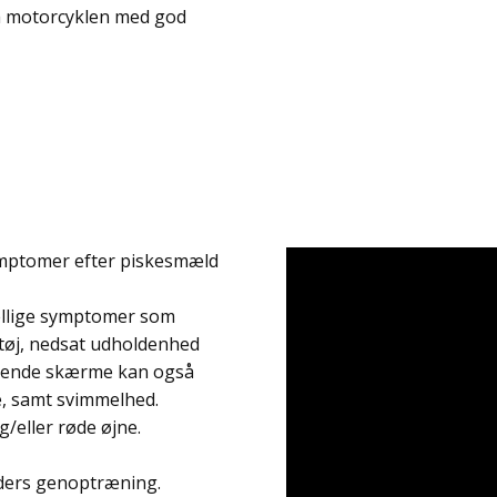
på motorcyklen med god
symptomer efter piskesmæld
ellige symptomer som
tøj, nedsat udholdenhed
Lysende skærme kan også
, samt svimmelhed.
/eller røde øjne.
eders genoptræning.