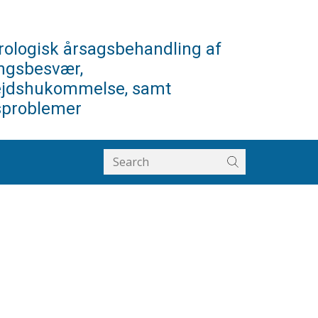
ologisk årsagsbehandling af
ngsbesvær,
ejdshukommelse, samt
sproblemer