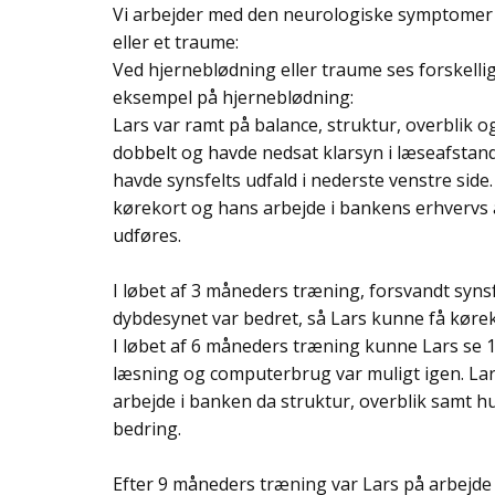
Vi arbejder med den neurologiske symptomer 
eller et traume:
Ved hjerneblødning eller traume ses forskelli
eksempel på hjerneblødning:
Lars var ramt på balance, struktur, overblik
dobbelt og havde nedsat klarsyn i læseafstan
havde synsfelts udfald i nederste venstre side
kørekort og hans arbejde i bankens erhvervs 
udføres.
I løbet af 3 måneders træning, forsvandt synsf
dybdesynet var bedret, så Lars kunne få køre
I løbet af 6 måneders træning kunne Lars se 
læsning og computerbrug var muligt igen. La
arbejde i banken da struktur, overblik samt 
bedring.
Efter 9 måneders træning var Lars på arbejd