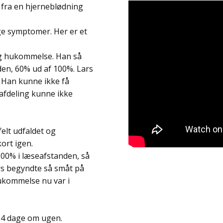
fra en hjerneblødning
ge symptomer. Her er et
 og hukommelse. Han så
den, 60% ud af 100%. Lars
. Han kunne ikke få
afdeling kunne ikke
elt udfaldet og
kort igen.
100% i læseafstanden, så
rs begyndte så småt på
hukommelse nu var i
e 4 dage om ugen.