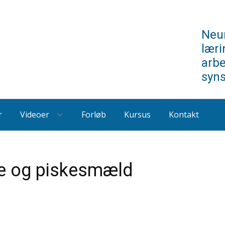
Neur
læri
arb
syn
r
Videoer
Forløb
Kursus
Kontakt
se og piskesmæld