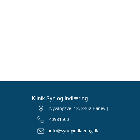
Klinik Syn og Indlæring
Nyvangsvej 18, 8462 Harlev J
40981500
info@synogindlaering.dk