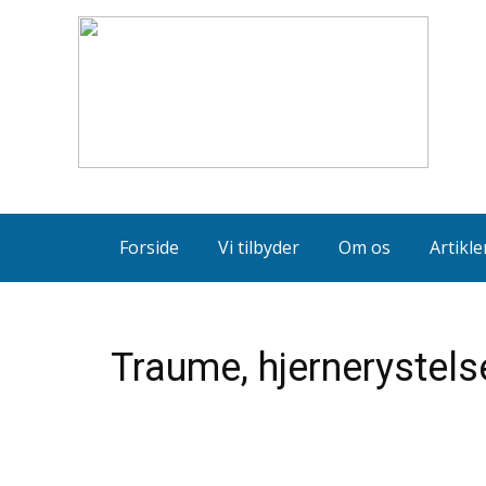
Forside
Vi tilbyder
Om os
Artikle
Traume, hjernerystel