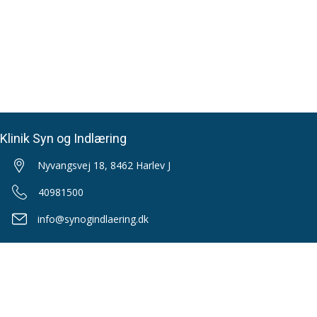
Klinik Syn og Indlæring
Nyvangsvej 18, 8462 Harlev J
40981500
info@synogindlaering.dk