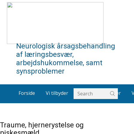
Neurologisk årsagsbehandling
af læringsbesvær,
arbejdshukommelse, samt
synsproblemer
Forside
Vi tilbyder
Om os
Artikler
Traume, hjernerystelse og
piskesmæld